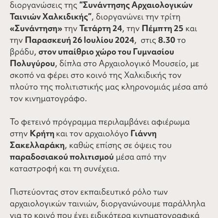
διοργανώσεις της
“Συνάντησης Αρχαιολογικών
Ταινιών Χαλκιδικής”
, διοργανώνει την τρίτη
«Συνάντηση»
την
Τετάρτη 24
, την
Πέμπτη 25
και
την
Παρασκευή 26 Ιουλίου 2024
, στις
8.30
το
βράδυ,
στον υπαίθριο χώρο του Γυμνασίου
Πολυγύρου
, δίπλα στο Αρχαιολογικό Μουσείο, με
σκοπό να φέρει στο κοινό της Χαλκιδικής τον
πλούτο της πολιτιστικής μας κληρονομιάς μέσα από
τον κινηματογράφο.
Το φετεινό πρόγραμμα περιλαμβάνει αφιέρωμα
στην
Κρήτη
και τον αρχαιολόγο
Γιάννη
Σακελλαράκη
, καθώς επίσης σε όψεις του
παραδοσιακού πολιτισμού
μέσα από την
καταστροφή και τη συνέχεια.
Πιστεύοντας στον εκπαιδευτικό ρόλο των
αρχαιολογικών ταινιών, διοργανώνουμε παράλληλα
για το κοινό που έχει ειδικότερα κινηματογραφικά