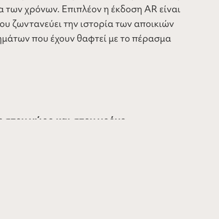
 των χρόνων. Επιπλέον η έκδοση AR είναι
υ ζωντανεύει την ιστορία των αποικιών
ημάτων που έχουν θαφτεί με το πέρασμα
ς στον χώρο και στον χρόνο
αιολογικά ευρήματα, περιηγηθείτε στους
αι αρχαιολογικών χώρων, ακούγοντας ιστορίες
ς εποχές.