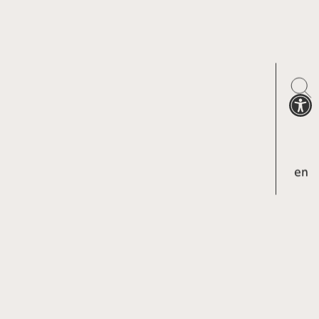
Ανοίξτε
en