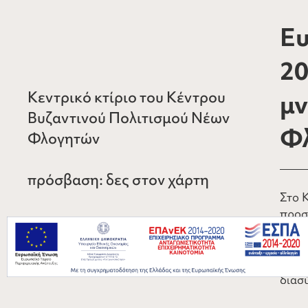
Ευ
20
Κεντρικό κτίριο του Κέντρου
μν
Βυζαντινού Πολιτισμού Νέων
Φ
Φλογητών
πρόσβαση:
δες στον χάρτη
Στο 
προσ
χαρα
τοπι
στη 
διασύ
προγ