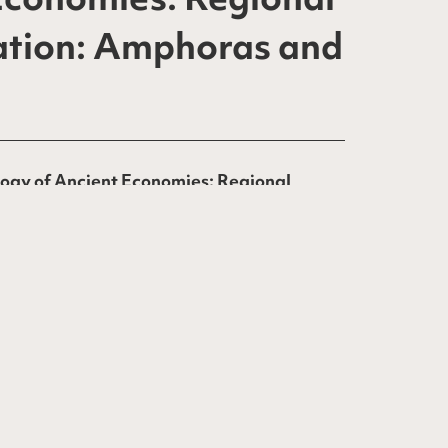
lation: Amphoras and
ogy of Ancient Economies: Regional
ommunities”
στο Αρχαιολογικό Μουσείο