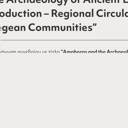
oduction – Regional Circu
gean Communities”
γάνωση συνεδρίου με τίτλο
“Amphoras and the Archaeol
uction – Regional Circulation: Amphoras and Aegean C
αλονίκης, το χρονικό διάστημα 10-11 Οκτωβρίου 2025.