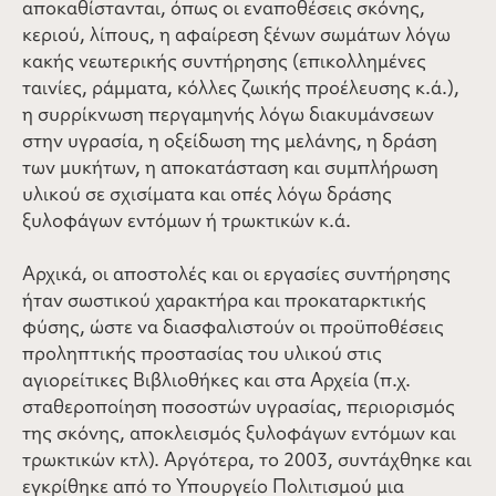
αποκαθίστανται, όπως οι εναποθέσεις σκόνης,
κεριού, λίπους, η αφαίρεση ξένων σωμάτων λόγω
κακής νεωτερικής συντήρησης (επικολλημένες
ταινίες, ράμματα, κόλλες ζωικής προέλευσης κ.ά.),
η συρρίκνωση περγαμηνής λόγω διακυμάνσεων
στην υγρασία, η οξείδωση της μελάνης, η δράση
των μυκήτων, η αποκατάσταση και συμπλήρωση
υλικού σε σχισίματα και οπές λόγω δράσης
ξυλοφάγων εντόμων ή τρωκτικών κ.ά.
Αρχικά, οι αποστολές και οι εργασίες συντήρησης
ήταν σωστικού χαρακτήρα και προκαταρκτικής
φύσης, ώστε να διασφαλιστούν οι προϋποθέσεις
προληπτικής προστασίας του υλικού στις
αγιορείτικες Βιβλιοθήκες και στα Αρχεία (π.χ.
σταθεροποίηση ποσοστών υγρασίας, περιορισμός
της σκόνης, αποκλεισμός ξυλοφάγων εντόμων και
τρωκτικών κτλ). Αργότερα, το 2003, συντάχθηκε και
εγκρίθηκε από το Υπουργείο Πολιτισμού μια