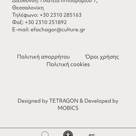
Διεύθυνση: Πλατεία Ιπποδρομίου 7,
Θεσσαλονίκη
Τηλέφωνο:
+30 2310 285163
Φαξ:
+30 2310 251892
​E-mail:
efachagor@culture.gr
Πολιτική απορρήτου
Όροι χρήσης
Πολιτική cookies
Designed by
TETRAGON
& Developed by
MOBICS
Ανοίξτε τη γραμμή εργαλείων
en